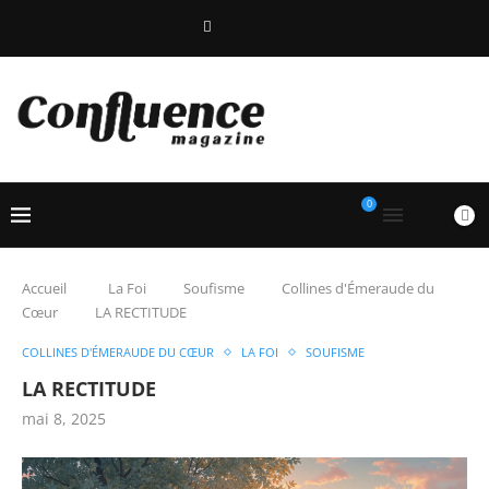
0
Accueil
La Foi
Soufisme
Collines d'Émeraude du
Cœur
LA RECTITUDE
COLLINES D'ÉMERAUDE DU CŒUR
LA FOI
SOUFISME
LA RECTITUDE
mai 8, 2025