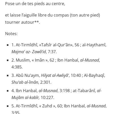
Pose un de tes pieds au centre,
et laisse l’aiguille libre du compas (ton autre pied)
tourner autour**.
Notes:
1. At-Tirmîdhî, «Tafsîr al-Qur’ân», 56 ; al-Haythamî,
Majma‘ az- Zawâ’id
, 7:37.
2. Muslim, « Imân », 62 ; Ibn Hanbal,
al-Musnad
,
4:385.
3. Abû Nu‘aym,
Hilyat al-Awliyâ’
, 10:40 ; Al-Bayhaqî,
Shu‘ab al-îmân
, 2:301.
4. Ibn Hanbal,
al-Musnad
, 3:198 ; at-Tabarânî,
al-
Mujâm al-kabîr,
10:227.
5. At-Tirmîdhî, « Zuhd », 60; Ibn Hanbal,
al-Musnad
,
3:95.