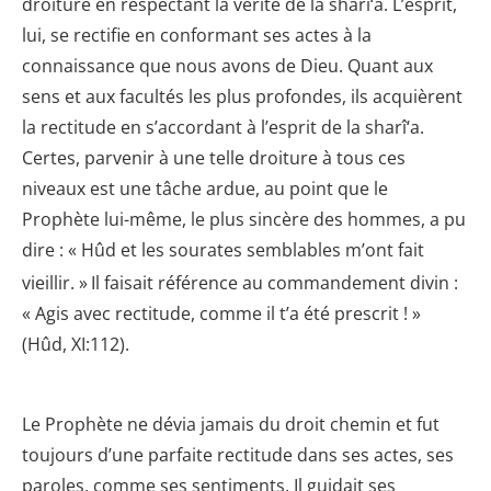
droiture en respectant la vérité de la sharî‘a. L’esprit,
lui, se rectifie en conformant ses actes à la
connaissance que nous avons de Dieu. Quant aux
sens et aux facultés les plus profondes, ils acquièrent
la rectitude en s’accordant à l’esprit de la sharî‘a.
Certes, parvenir à une telle droiture à tous ces
niveaux est une tâche ardue, au point que le
Prophète lui-même, le plus sincère des hommes, a pu
dire : « Hûd et les sourates semblables m’ont fait
vieillir. »
Il faisait référence au commandement divin :
« Agis avec rectitude, comme il t’a été prescrit ! »
(Hûd, XI:112).
Le Prophète ne dévia jamais du droit chemin et fut
toujours d’une parfaite rectitude dans ses actes, ses
paroles, comme ses sentiments. Il guidait ses