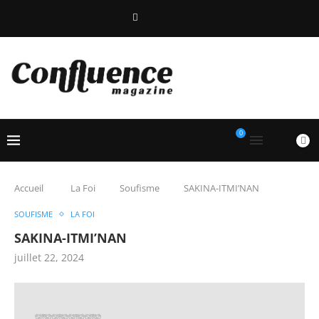
0
Accueil
La Foi
Soufisme
SAKINA-ITMI’NAN
SOUFISME
LA FOI
SAKINA-ITMI’NAN
juillet 22, 2024