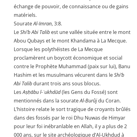
échange de pouvoir, de connaissance ou de gains
matériels.
Sourate
Al-Imran
, 3:8.
Le
Shi’b Abi Talib
est une vallée située entre le mont
Abou Qubays et le mont Khandama à La Mecque.
Lorsque les polythéistes de La Mecque
proclamèrent un boycott économique et social
contre le Prophète Muhammad (paix sur lui), Banu
Hashim et les musulmans vécurent dans le
Shi’b
Abi Talib
durant trois ans sous blocus.
Les
Aṣḥābu l-ʿukhdūd
(les Gens du Fossé) sont
mentionnés dans la sourate
Al-Burûj
du Coran.
L’histoire relate le sort tragique de croyants brûlés
dans des fossés par le roi Dhu Nuwas de Himyar
pour leur foi inébranlable en Allah, il y a plus de 2
000 ans, sur le site archéologique d’Al-Ukhdud à