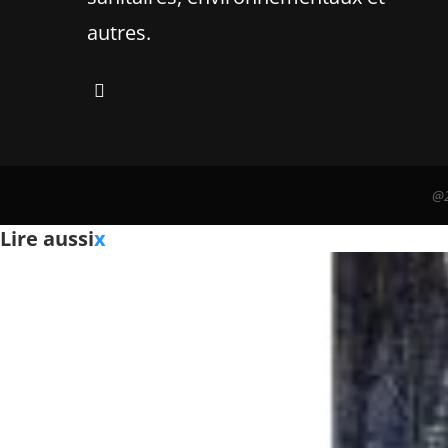
autres.
@2
Lire aussi
x